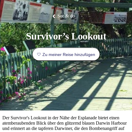
Die
Erlebnisse
Planen
Nationalpark
Glamping
Park
Luxuserlebnisse
East
Geschichte
beliebtesten
&
Tiwi-
Arnhem
und
Inseln
Gaumenfreuden
Land
Erbe
Festivals
Karlu
Orte
Buchen
See & do
und
Nitmiluk-
Karlu
Mataranka
Veranstaltungen
Nationalpark
Angeln
/
Tjorita
Reisetyp
Devils
/
Marbles
Maguk
West-
Aktivitäten
Survivor’s Lookout
MacDonnell-
Nationalpark
Outback
Praktische
und
Infos
Top
Zu meiner Reise hinzufügen
outdoor
10
Reiseplanung
Listen
Planungstools
Nach
Region
erkunden
Suche:
Der Survivor's Lookout in der Nähe der Esplanade bietet einen
atemberaubenden Blick über den glitzernd blauen Darwin Harbour
und erinnert an die tapferen Darwiner, die den Bombenangriff auf