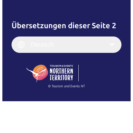
Übersetzungen dieser Seite 2
English
Italiano
English (UK)
Deutsch
Deutsch
English (US)
日本語
English
简体中文
(Singapore)
繁體中文
Français
© Tourism and Events NT
Alle Fotos anzeigen