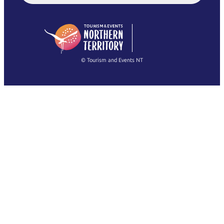
English (US)
日本語
English
简体中文
(Singapore)
繁體中文
Français
© Tourism and Events NT
Alle Fotos anzeigen