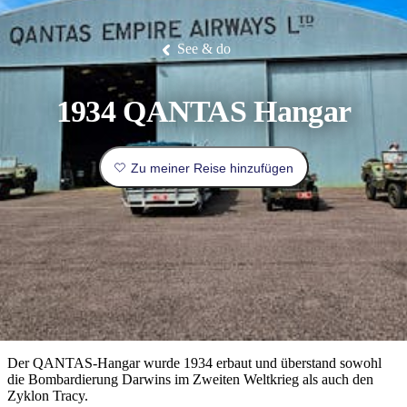
Die
Erlebnisse
Planen
Nationalpark
Glamping
Park
Luxuserlebnisse
East
Geschichte
beliebtesten
&
Tiwi-
Arnhem
und
Inseln
Gaumenfreuden
Land
Erbe
Festivals
Karlu
Orte
Buchen
See & do
und
Nitmiluk-
Karlu
Mataranka
Veranstaltungen
Nationalpark
Angeln
/
Tjorita
Reisetyp
Devils
/
Marbles
Maguk
West-
Aktivitäten
1934 QANTAS Hangar
MacDonnell-
Nationalpark
Outback
Praktische
und
Infos
Top
Zu meiner Reise hinzufügen
outdoor
10
Reiseplanung
Listen
Planungstools
Nach
Region
erkunden
Suche:
Der QANTAS-Hangar wurde 1934 erbaut und überstand sowohl
die Bombardierung Darwins im Zweiten Weltkrieg als auch den
Zyklon Tracy.