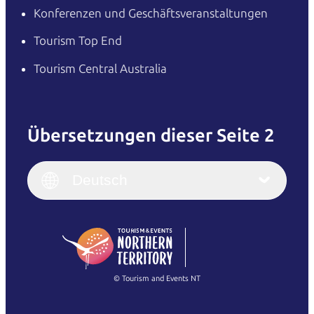
Konferenzen und Geschäftsveranstaltungen
Tourism Top End
Tourism Central Australia
Übersetzungen dieser Seite 2
English
Italiano
English (UK)
Deutsch
Deutsch
English (US)
日本語
English
简体中文
(Singapore)
繁體中文
Français
© Tourism and Events NT
Alle Fotos anzeigen