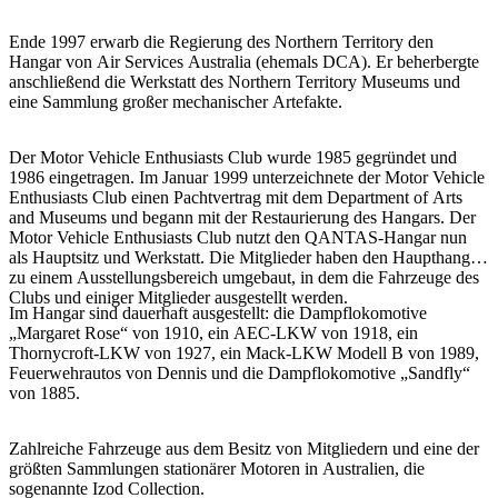
Sign
up
Ende 1997 erwarb die Regierung des Northern Territory den
Hangar von Air Services Australia (ehemals DCA). Er beherbergte
anschließend die Werkstatt des Northern Territory Museums und
eine Sammlung großer mechanischer Artefakte.
Der Motor Vehicle Enthusiasts Club wurde 1985 gegründet und
1986 eingetragen. Im Januar 1999 unterzeichnete der Motor Vehicle
Enthusiasts Club einen Pachtvertrag mit dem Department of Arts
and Museums und begann mit der Restaurierung des Hangars. Der
Motor Vehicle Enthusiasts Club nutzt den QANTAS-Hangar nun
als Hauptsitz und Werkstatt. Die Mitglieder haben den Haupthangar
zu einem Ausstellungsbereich umgebaut, in dem die Fahrzeuge des
Clubs und einiger Mitglieder ausgestellt werden.
Im Hangar sind dauerhaft ausgestellt: die Dampflokomotive
„Margaret Rose“ von 1910, ein AEC-LKW von 1918, ein
Thornycroft-LKW von 1927, ein Mack-LKW Modell B von 1989,
Feuerwehrautos von Dennis und die Dampflokomotive „Sandfly“
von 1885.
Zahlreiche Fahrzeuge aus dem Besitz von Mitgliedern und eine der
größten Sammlungen stationärer Motoren in Australien, die
sogenannte Izod Collection.