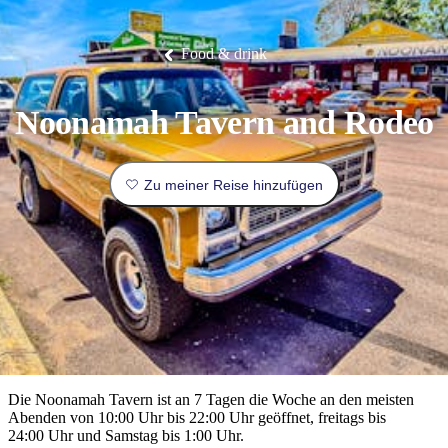
Die
Erlebnisse
Planen
Nationalpark
Glamping
Park
Luxuserlebnisse
East
Geschichte
beliebtesten
&
Tiwi-
Arnhem
und
Inseln
Gaumenfreuden
Land
Erbe
Festivals
Karlu
Orte
Buchen
Food & drink
und
Nitmiluk-
Karlu
Mataranka
Veranstaltungen
Nationalpark
Angeln
/
Tjorita
Reisetyp
Devils
/
Marbles
Maguk
West-
Aktivitäten
Noonamah Tavern and Rodeo
MacDonnell-
Nationalpark
Outback
Praktische
und
Infos
Top
Zu meiner Reise hinzufügen
outdoor
10
Reiseplanung
Listen
Planungstools
Nach
Region
erkunden
Suche:
Die Noonamah Tavern ist an 7 Tagen die Woche an den meisten
Abenden von 10:00 Uhr bis 22:00 Uhr geöffnet, freitags bis
24:00 Uhr und Samstag bis 1:00 Uhr.