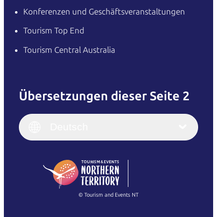
Konferenzen und Geschäftsveranstaltungen
Tourism Top End
Tourism Central Australia
Übersetzungen dieser Seite 2
English
Italiano
English (UK)
Deutsch
Deutsch
English (US)
日本語
English
简体中文
(Singapore)
繁體中文
Français
© Tourism and Events NT
Alle Fotos anzeigen