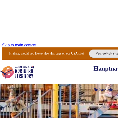
Skip to main content
Yes, switch sit
Hi there, would you like to view this page on our
USA
site?
Hauptnav
Reiseziele
Die