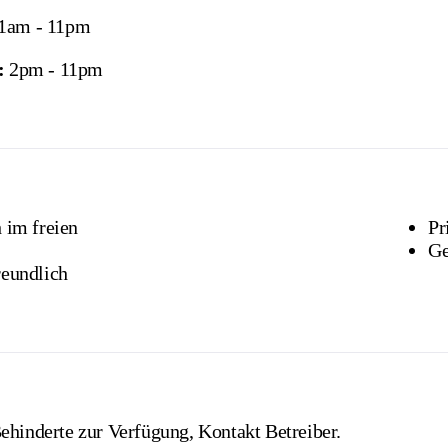
11am - 11pm
:
2pm - 11pm
 im freien
Pr
Ge
reundlich
ehinderte zur Verfügung, Kontakt Betreiber.