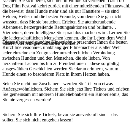
Machen Sie sich bereit, sich neu in Hunde zu verlieben. Das Top
Sign
Dog Film Festival kehrt zurück mit einer mitreißenden Filmauswahl,
up
die beweist, dass Hunde mehr sind als nur Haustiere – sie sind
Helden, Heiler und die besten Freunde, von denen Sie gar nicht
wussten, dass Sie sie brauchen. Erleben Sie atemberaubende
Abenteuer, herzergreifende Rettungsaktionen und brillante
Vierbeiner, deren Intelligenz Sie sprachlos machen wird. Lernen Sie
die leidenschaftlichen Menschen kennen, die ihr Leben dem Wohl
Dieses über zweistündige Kinoerlebnis präsentiert Ihnen die besten
unserer vierbeinigen Gefährten widmen.
Kurzfilme visionärer, unabhängiger Filmemacher aus aller Welt –
jeder einzelne ein Zeugnis der unzerbrechlichen Verbindung
zwischen Hunden und den Menschen, die sie lieben. Von
herzhaftem Lachen bis hin zu Freudentränen – diese sorgfältig
ausgewählten Geschichten werden Sie daran erinnern, warum
Hunde einen so besonderen Platz in Ihrem Herzen haben.
Seien Sie nicht nur Zuschauer – werden Sie Teil von etwas
Außergewöhnlichem. Sichern Sie sich jetzt Ihre Tickets und erleben
Sie gemeinsam mit anderen Hundeliebhabern ein Kinoerlebnis, das
Sie nie vergessen werden!
Sichern Sie sich Ihre Tickets, bevor sie ausverkauft sind – das
sollten Sie sich nicht entgehen lassen!