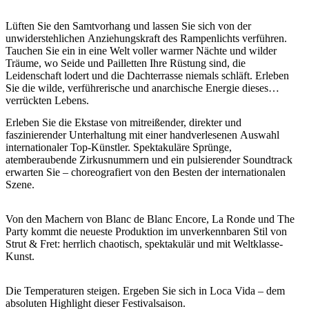
Sign
up
Lüften Sie den Samtvorhang und lassen Sie sich von der
unwiderstehlichen Anziehungskraft des Rampenlichts verführen.
Tauchen Sie ein in eine Welt voller warmer Nächte und wilder
Träume, wo Seide und Pailletten Ihre Rüstung sind, die
Leidenschaft lodert und die Dachterrasse niemals schläft. Erleben
Sie die wilde, verführerische und anarchische Energie dieses
verrückten Lebens.
Erleben Sie die Ekstase von mitreißender, direkter und
faszinierender Unterhaltung mit einer handverlesenen Auswahl
internationaler Top-Künstler. Spektakuläre Sprünge,
atemberaubende Zirkusnummern und ein pulsierender Soundtrack
erwarten Sie – choreografiert von den Besten der internationalen
Szene.
Von den Machern von Blanc de Blanc Encore, La Ronde und The
Party kommt die neueste Produktion im unverkennbaren Stil von
Strut & Fret: herrlich chaotisch, spektakulär und mit Weltklasse-
Kunst.
Die Temperaturen steigen. Ergeben Sie sich in Loca Vida – dem
absoluten Highlight dieser Festivalsaison.