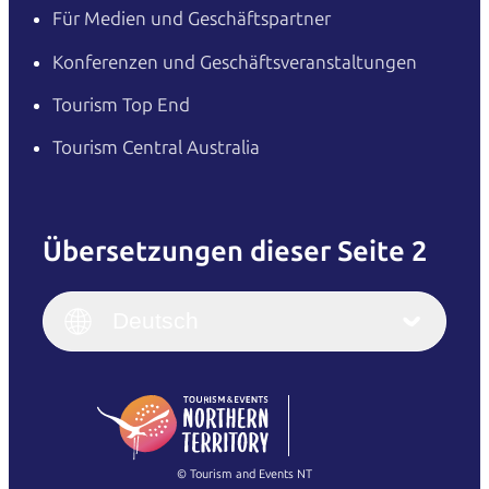
Für Medien und Geschäftspartner
Konferenzen und Geschäftsveranstaltungen
Tourism Top End
Tourism Central Australia
Übersetzungen dieser Seite 2
English
Italiano
English (UK)
Deutsch
Deutsch
English (US)
日本語
English
简体中文
(Singapore)
繁體中文
Français
© Tourism and Events NT