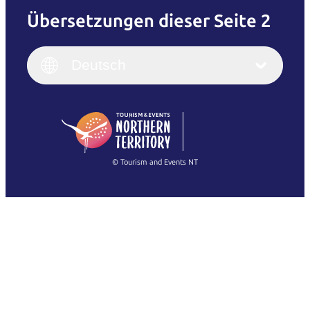
Übersetzungen dieser Seite 2
English
Italiano
English (UK)
Deutsch
Deutsch
English (US)
日本語
English
简体中文
(Singapore)
繁體中文
Français
© Tourism and Events NT
Alle Fotos anzeigen