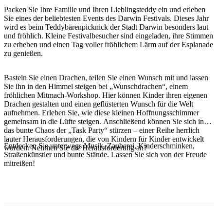
Sign
Packen Sie Ihre Familie und Ihren Lieblingsteddy ein und erleben
up
Sie eines der beliebtesten Events des Darwin Festivals. Dieses Jahr
wird es beim Teddybärenpicknick der Stadt Darwin besonders laut
und fröhlich. Kleine Festivalbesucher sind eingeladen, ihre Stimmen
zu erheben und einen Tag voller fröhlichem Lärm auf der Esplanade
zu genießen.
Basteln Sie einen Drachen, teilen Sie einen Wunsch mit und lassen
Sie ihn in den Himmel steigen bei „Wunschdrachen“, einem
fröhlichen Mitmach-Workshop. Hier können Kinder ihren eigenen
Drachen gestalten und einen geflüsterten Wunsch für die Welt
aufnehmen. Erleben Sie, wie diese kleinen Hoffnungsschimmer
gemeinsam in die Lüfte steigen. Anschließend können Sie sich in
das bunte Chaos der „Task Party“ stürzen – einer Reihe herrlich
lauter Herausforderungen, die von Kindern für Kinder entwickelt
Entdecken Sie unterwegs Musik, Zauberei, Kinderschminken,
wurden. Nehmen Sie die Herausforderung an?
Straßenkünstler und bunte Stände. Lassen Sie sich von der Freude
mitreißen!