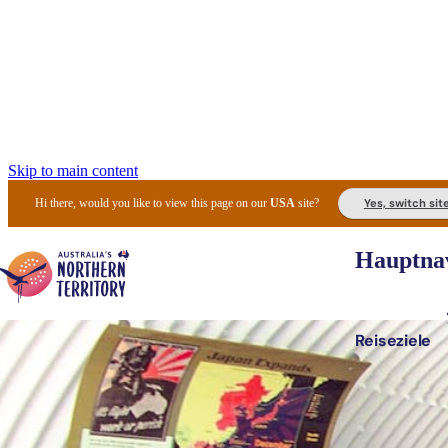
Skip to main content
Yes, switch sit
Hi there, would you like to view this page on our
USA
site?
Hauptnav
Reiseziele
Die