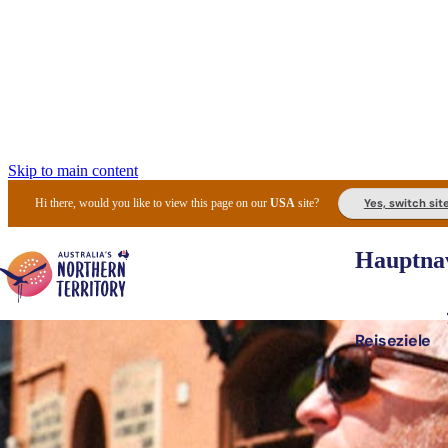
Skip to main content
Yes, switch sit
Hi there, would you like to view this page on our
USA
site?
Hauptnav
Reiseziele
Die