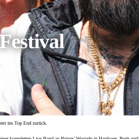
Festival
oter ins Top End zurück.
 einer kompletten Live-Band an Briggs' Wurzeln in Hardcore, Punk und 