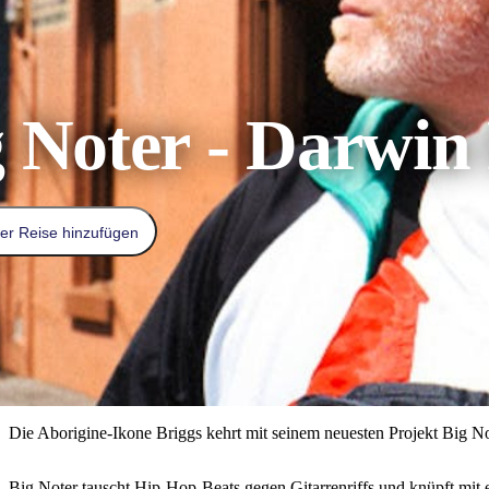
 Noter - Darwin 
er Reise hinzufügen
Die Aborigine-Ikone Briggs kehrt mit seinem neuesten Projekt Big N
Big Noter tauscht Hip-Hop-Beats gegen Gitarrenriffs und knüpft mit