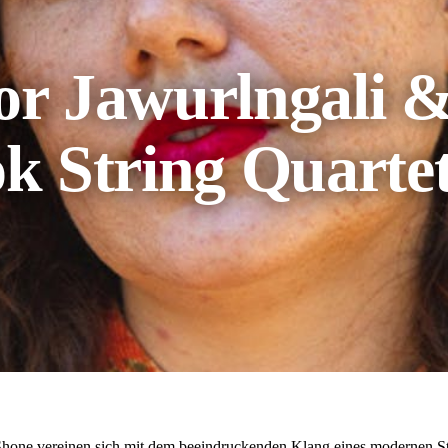
or Jawurlngali 
k String Quarte
hone vereinen sich mit dem beeindruckenden Klang eines modernen Str