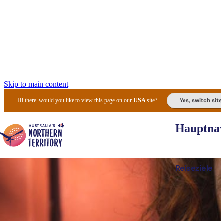
Skip to main content
Yes, switch sit
Hi there, would you like to view this page on our
USA
site?
Hauptnav
Reiseziele
Die