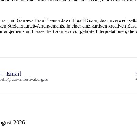
burra- und Garrawa-Frau Eleanor Jawurlngali Dixon, das unverwechselb
gen Streichquartett-Arrangements. In einer einzigartigen kreativen Zus
arrangements und präsentiert so nie zuvor gehörte Interpretationen, d
Email
hello@darwinfestival.org.au
ugust 2026