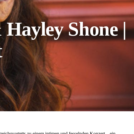
& Hayley Shone |
t
eichquartetts zu einem intimen und fesselnden Konzert – ein