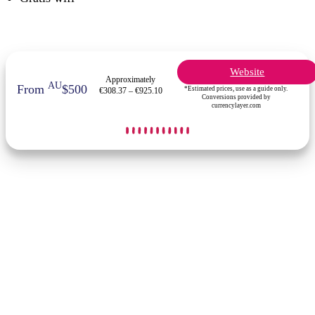
Website
Approximately
AU
From
$500
*Estimated prices, use as a guide only.
€308.37 – €925.10
Conversions provided by
currencylayer.com