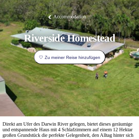
Die
Erlebnisse
Planen
Nationalpark
Glamping
Park
Luxuserlebnisse
East
Geschichte
beliebtesten
&
Tiwi-
Arnhem
und
Inseln
Gaumenfreuden
Land
Erbe
Festivals
Karlu
Orte
Buchen
Accommodation
und
Nitmiluk-
Karlu
Mataranka
Veranstaltungen
Nationalpark
Angeln
/
Tjorita
Reisetyp
Devils
/
Marbles
Maguk
West-
Aktivitäten
Riverside Homestead
MacDonnell-
Nationalpark
Outback
Praktische
und
Infos
Top
Zu meiner Reise hinzufügen
outdoor
10
Reiseplanung
Listen
Planungstools
Nach
Region
erkunden
Suche:
Direkt am Ufer des Darwin River gelegen, bietet dieses geräumige
und entspannende Haus mit 4 Schlafzimmern auf einem 12 Hektar
großen Grundstück die perfekte Gelegenheit, den Alltag hinter sich