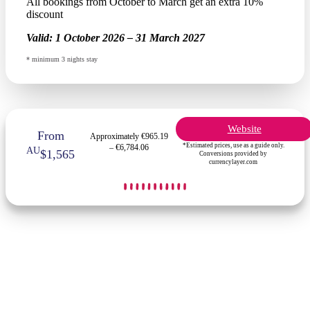
All bookings from October to March get an extra 10%
discount
Valid:
1 October 2026 – 31 March 2027
* minimum 3 nights stay
Website
From
Approximately €965.19
*Estimated prices, use as a guide only.
– €6,784.06
AU
$1,565
Conversions provided by
currencylayer.com