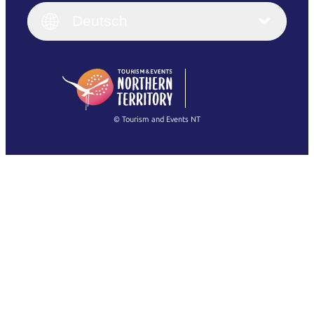
English (UK)
Deutsch
Deutsch
English (US)
日本語
English
简体中文
(Singapore)
繁體中文
Français
© Tourism and Events NT
Alle Fotos anzeigen