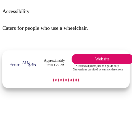
Accessibility
Caters for people who use a wheelchair.
Website
Approximately
AU
From
$36
From
€22.20
*Estimated prices, use as a guide only.
Conversions provided by currencylayer.com