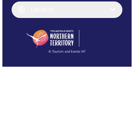
Italiano
English (UK)
Deutsch
Deutsch
English (US)
日本語
English
简体中文
(Singapore)
繁體中文
Français
© Tourism and Events NT
Alle Fotos anzeigen