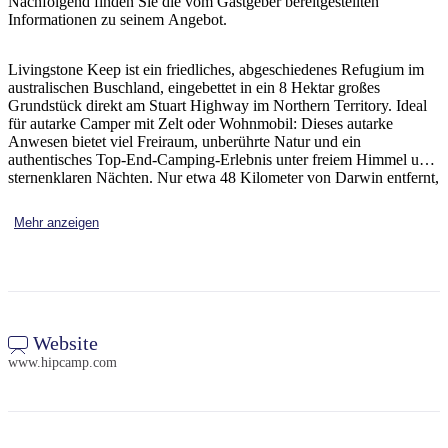
Nachfolgend finden Sie die vom Gastgeber bereitgestellten
Sign
Informationen zu seinem Angebot.
up
Livingstone Keep ist ein friedliches, abgeschiedenes Refugium im
australischen Buschland, eingebettet in ein 8 Hektar großes
Grundstück direkt am Stuart Highway im Northern Territory. Ideal
für autarke Camper mit Zelt oder Wohnmobil: Dieses autarke
Anwesen bietet viel Freiraum, unberührte Natur und ein
authentisches Top-End-Camping-Erlebnis unter freiem Himmel und
sternenklaren Nächten. Nur etwa 48 Kilometer von Darwin entfernt,
ist Livingstone Keep ein idealer Ausgangspunkt, um die berühmten
nahegelegenen Nationalparks Litchfield und Kakadu zu erkunden.
Mehr anzeigen
Auch Humpty Doo und Berry Springs sind schnell zu erreichen –
perfekt für einen Einkaufsbummel oder eine entspannte Pause nach
einem erlebnisreichen Tag. Gäste können die großzügigen,
naturbelassenen Campingplätze genießen, die sich für Wohnmobile
oder Zelte eignen. Die rustikale, ungestörte Atmosphäre lädt zum
Entspannen und Genießen der Natur ein. Es stehen zwei Zeltplätze
zur Verfügung. Zwar gibt es weder Toiletten, Duschen, Strom noch
Website
Trinkwasser, doch diese minimalistische Ausstattung ist ideal für
www.hipcamp.com
Reisende, die einen authentischen Aufenthalt abseits der Zivilisation
suchen. Bei schönem Wetter lassen sich die Abende am Lagerfeuer
verbringen, die Stille der Buschlandschaft genießen und den
atemberaubenden Sternenhimmel bewundern.