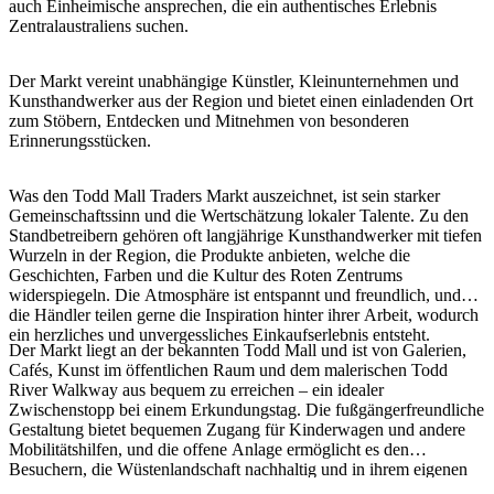
auch Einheimische ansprechen, die ein authentisches Erlebnis
Sign
Zentralaustraliens suchen.
up
Der Markt vereint unabhängige Künstler, Kleinunternehmen und
Kunsthandwerker aus der Region und bietet einen einladenden Ort
zum Stöbern, Entdecken und Mitnehmen von besonderen
Erinnerungsstücken.
Was den Todd Mall Traders Markt auszeichnet, ist sein starker
Gemeinschaftssinn und die Wertschätzung lokaler Talente. Zu den
Standbetreibern gehören oft langjährige Kunsthandwerker mit tiefen
Wurzeln in der Region, die Produkte anbieten, welche die
Geschichten, Farben und die Kultur des Roten Zentrums
widerspiegeln. Die Atmosphäre ist entspannt und freundlich, und
die Händler teilen gerne die Inspiration hinter ihrer Arbeit, wodurch
ein herzliches und unvergessliches Einkaufserlebnis entsteht.
Der Markt liegt an der bekannten Todd Mall und ist von Galerien,
Cafés, Kunst im öffentlichen Raum und dem malerischen Todd
River Walkway aus bequem zu erreichen – ein idealer
Zwischenstopp bei einem Erkundungstag. Die fußgängerfreundliche
Gestaltung bietet bequemen Zugang für Kinderwagen und andere
Mobilitätshilfen, und die offene Anlage ermöglicht es den
Besuchern, die Wüstenlandschaft nachhaltig und in ihrem eigenen
Tempo zu genießen. Mit seiner Mischung aus Kreativität,