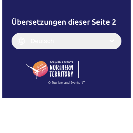
Übersetzungen dieser Seite 2
English
Italiano
English (UK)
Deutsch
Deutsch
English (US)
日本語
English
简体中文
(Singapore)
繁體中文
Français
© Tourism and Events NT
Alle Fotos anzeigen