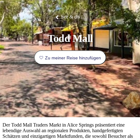
Die
Erlebnisse
Planen
Nationalpark
Glamping
Park
Luxuserlebnisse
East
Geschichte
beliebtesten
&
Tiwi-
Arnhem
und
Inseln
Gaumenfreuden
Land
Erbe
Festivals
Karlu
Orte
Buchen
See & do
und
Nitmiluk-
Karlu
Mataranka
Veranstaltungen
Nationalpark
Angeln
/
Tjorita
Reisetyp
Devils
/
Marbles
Maguk
West-
Aktivitäten
Todd Mall
MacDonnell-
Nationalpark
Outback
Praktische
und
Infos
Top
Zu meiner Reise hinzufügen
outdoor
10
Reiseplanung
Listen
Planungstools
Nach
Region
erkunden
Suche:
Der Todd Mall Traders Markt in Alice Springs präsentiert eine
lebendige Auswahl an regionalen Produkten, handgefertigten
Schätzen und einzigartigen Marktfunden, die sowohl Besucher als